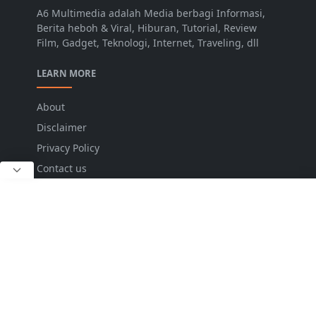
A6 Multimedia adalah Media berbagi Informasi,
Berita heboh & Viral, Hiburan, Tutorial, Review
Film, Gadget, Teknologi, Internet, Traveling, dll
LEARN MORE
About
Disclaimer
Privacy Policy
Contact us
FOLLOW US