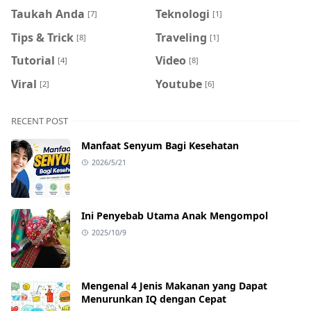
Taukah Anda
Teknologi
[7]
[1]
Tips & Trick
Traveling
[8]
[1]
Tutorial
Video
[4]
[8]
Viral
Youtube
[2]
[6]
RECENT POST
Manfaat Senyum Bagi Kesehatan
2026/5/21
Ini Penyebab Utama Anak Mengompol
2025/10/9
Mengenal 4 Jenis Makanan yang Dapat
Menurunkan IQ dengan Cepat