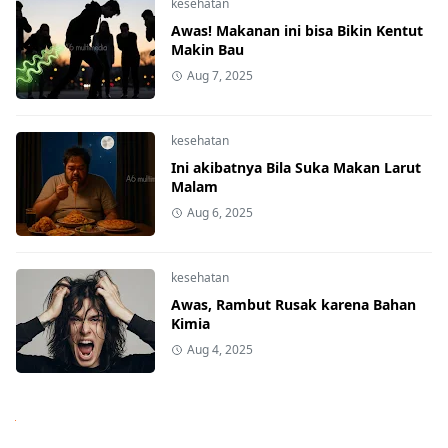
kesehatan
Awas! Makanan ini bisa Bikin Kentut
Makin Bau
Aug 7, 2025
kesehatan
Ini akibatnya Bila Suka Makan Larut
Malam
Aug 6, 2025
kesehatan
Awas, Rambut Rusak karena Bahan
Kimia
Aug 4, 2025
Next