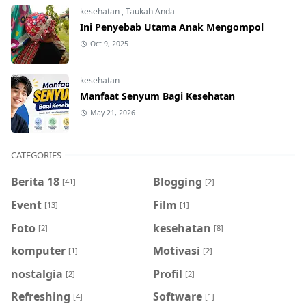
kesehatan
,
Taukah Anda
Ini Penyebab Utama Anak Mengompol
Oct 9, 2025
kesehatan
Manfaat Senyum Bagi Kesehatan
May 21, 2026
CATEGORIES
Berita 18
Blogging
[41]
[2]
Event
Film
[13]
[1]
Foto
kesehatan
[2]
[8]
komputer
Motivasi
[1]
[2]
nostalgia
Profil
[2]
[2]
Refreshing
Software
[4]
[1]