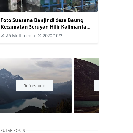
Foto Suasana Banjir di desa Baung
Kecamatan Seruyan Hilir Kalimantan
Tengah
A6 Multimedia
2020/10/2
Refreshing
Traveling
PULAR POSTS