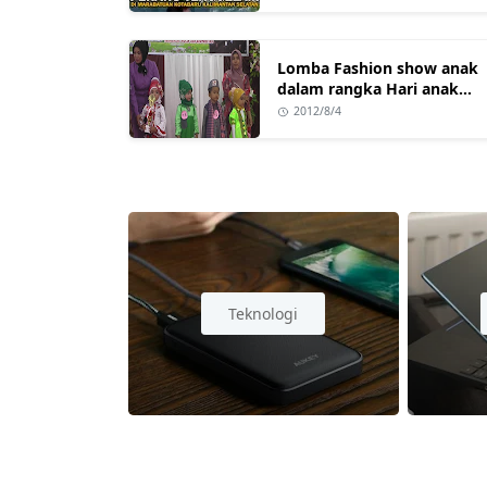
Kalimantan Selatan
Lomba Fashion show anak
dalam rangka Hari anak
nasional Ke 28
2012/8/4
Teknologi