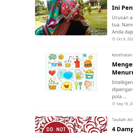
Ini Pe
Urusan a
tua. Nam
Anda da
Oct 9, 20
kesehatan
Mengen
Menuru
Intellige
dipengar
pola …
Sep 19, 2
Taukah An
4 Damp