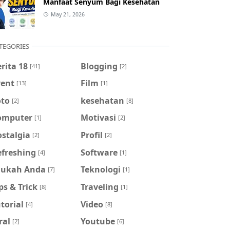
Manfaat Senyum Bagi Kesehatan
May 21, 2026
TEGORIES
rita 18
Blogging
[41]
[2]
vent
Film
[13]
[1]
oto
kesehatan
[2]
[8]
omputer
Motivasi
[1]
[2]
stalgia
Profil
[2]
[2]
efreshing
Software
[4]
[1]
aukah Anda
Teknologi
[7]
[1]
ps & Trick
Traveling
[8]
[1]
torial
Video
[4]
[8]
ral
Youtube
[2]
[6]