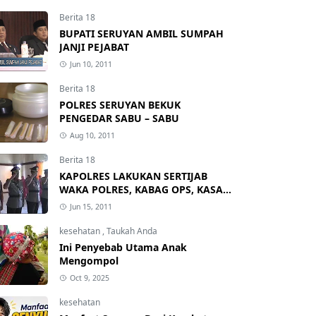
Berita 18
BUPATI SERUYAN AMBIL SUMPAH
JANJI PEJABAT
Jun 10, 2011
Berita 18
POLRES SERUYAN BEKUK
PENGEDAR SABU – SABU
Aug 10, 2011
Berita 18
KAPOLRES LAKUKAN SERTIJAB
WAKA POLRES, KABAG OPS, KASAT
RESKRIM DAN KAPOLSEK
Jun 15, 2011
kesehatan
,
Taukah Anda
Ini Penyebab Utama Anak
Mengompol
Oct 9, 2025
kesehatan