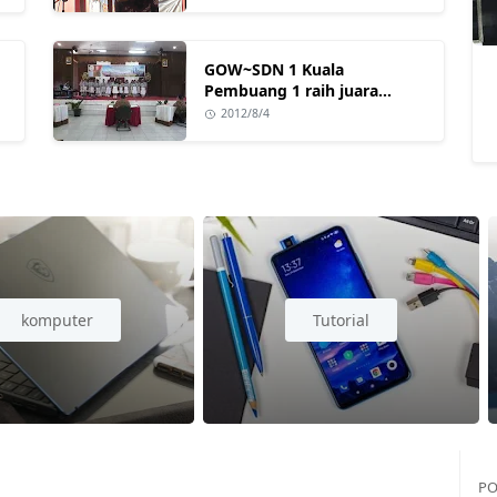
GOW~SDN 1 Kuala
Pembuang 1 raih juara
pertama lomba paduan
2012/8/4
suara
komputer
Tutorial
PO