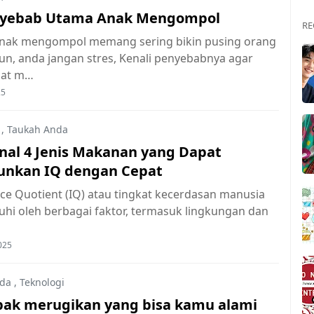
nyebab Utama Anak Mengompol
RE
nak mengompol memang sering bikin pusing orang
un, anda jangan stres, Kenali penyebabnya agar
pat m…
25
,
Taukah Anda
al 4 Jenis Makanan yang Dapat
nkan IQ dengan Cepat
nce Quotient (IQ) atau tingkat kecerdasan manusia
uhi oleh berbagai faktor, termasuk lingkungan dan
025
da
,
Teknologi
ak merugikan yang bisa kamu alami