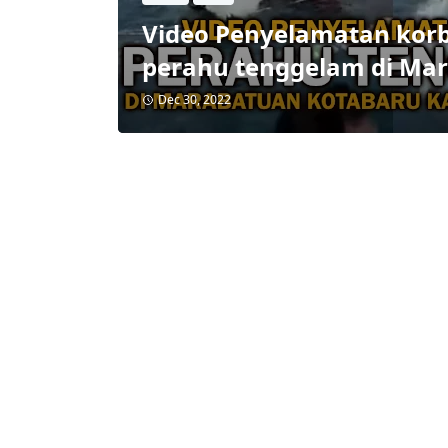
Video Penyelamatan kor
perahu tenggelam di Ma
Kotabaru Kalimantan Sel
Dec 30, 2022