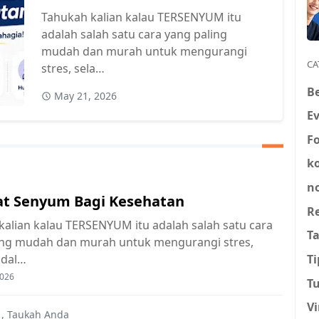
Tahukah kalian kalau TERSENYUM itu
adalah salah satu cara yang paling
mudah dan murah untuk mengurangi
CA
stres, sela…
Be
May 21, 2026
E
F
k
no
t Senyum Bagi Kesehatan
R
kalian kalau TERSENYUM itu adalah salah satu cara
T
ing mudah dan murah untuk mengurangi stres,
u dal…
Ti
2026
Tu
Vi
,
Taukah Anda