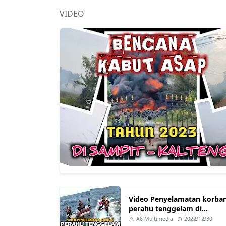
VIDEO
Video Penyelamatan korba
perahu tenggelam di
Marabatuan Kotabaru
A6 Multimedia
2022/12/30