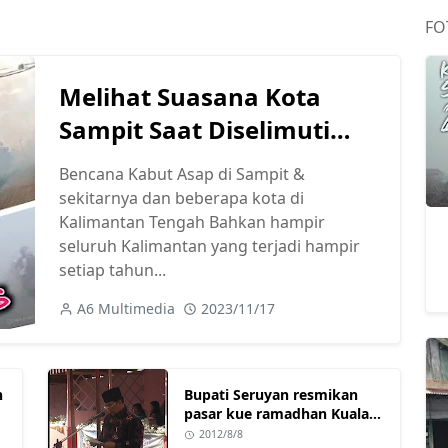
FO
Melihat Suasana Kota
Sampit Saat Diselimuti
Kabut Asap (Video) 2023
Bencana Kabut Asap di Sampit &
sekitarnya dan beberapa kota di
Kalimantan Tengah Bahkan hampir
seluruh Kalimantan yang terjadi hampir
setiap tahun...
A6 Multimedia
2023/11/17
n
Bupati Seruyan resmikan
pasar kue ramadhan Kuala
Pembuang
2012/8/8