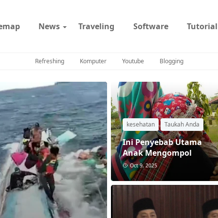
temap
News
Traveling
Software
Tutorial
Refreshing
Komputer
Youtube
Blogging
kesehatan
Taukah Anda
Ini Penyebab Utama
Anak Mengompol
Oct 9, 2025
komputer
Tips & Trick
Tutoria