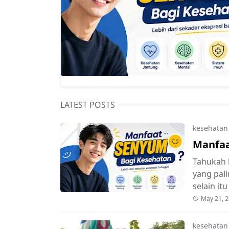
LATEST POSTS
kesehatan
Manfaa
Tahukah 
yang pal
selain it
May 21, 
kesehatan