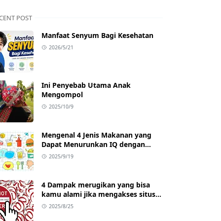
CENT POST
Manfaat Senyum Bagi Kesehatan
2026/5/21
Ini Penyebab Utama Anak
Mengompol
2025/10/9
Mengenal 4 Jenis Makanan yang
Dapat Menurunkan IQ dengan
Cepat
2025/9/19
4 Dampak merugikan yang bisa
kamu alami jika mengakses situs
Ilegal (Bokep/porno)
2025/8/25