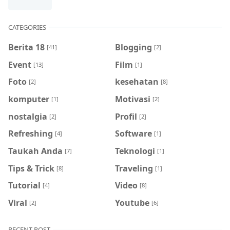
CATEGORIES
Berita 18
Blogging
[41]
[2]
Event
Film
[13]
[1]
Foto
kesehatan
[2]
[8]
komputer
Motivasi
[1]
[2]
nostalgia
Profil
[2]
[2]
Refreshing
Software
[4]
[1]
Taukah Anda
Teknologi
[7]
[1]
Tips & Trick
Traveling
[8]
[1]
Tutorial
Video
[4]
[8]
Viral
Youtube
[2]
[6]
RECENT POST