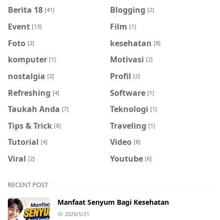
Berita 18
Blogging
[41]
[2]
Event
Film
[13]
[1]
Foto
kesehatan
[2]
[8]
komputer
Motivasi
[1]
[2]
nostalgia
Profil
[2]
[2]
Refreshing
Software
[4]
[1]
Taukah Anda
Teknologi
[7]
[1]
Tips & Trick
Traveling
[8]
[1]
Tutorial
Video
[4]
[8]
Viral
Youtube
[2]
[6]
RECENT POST
Manfaat Senyum Bagi Kesehatan
2026/5/21