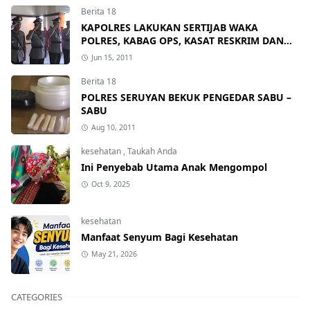
Berita 18
KAPOLRES LAKUKAN SERTIJAB WAKA
POLRES, KABAG OPS, KASAT RESKRIM DAN
KAPOLSEK
Jun 15, 2011
Berita 18
POLRES SERUYAN BEKUK PENGEDAR SABU –
SABU
Aug 10, 2011
kesehatan
,
Taukah Anda
Ini Penyebab Utama Anak Mengompol
Oct 9, 2025
kesehatan
Manfaat Senyum Bagi Kesehatan
May 21, 2026
CATEGORIES